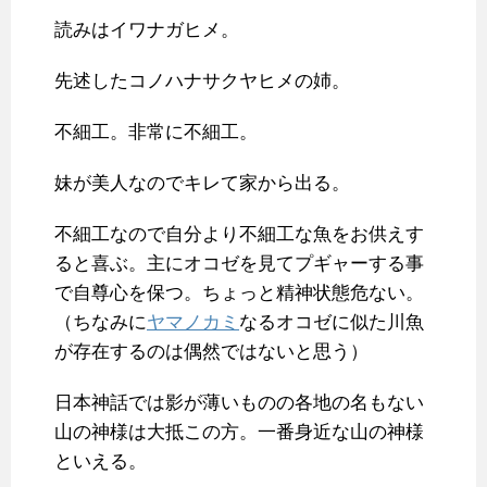
読みはイワナガヒメ。
先述したコノハナサクヤヒメの姉。
不細工。非常に不細工。
妹が美人なのでキレて家から出る。
不細工なので自分より不細工な魚をお供えす
ると喜ぶ。主にオコゼを見てプギャーする事
で自尊心を保つ。ちょっと精神状態危ない。
（ちなみに
ヤマノカミ
なるオコゼに似た川魚
が存在するのは偶然ではないと思う）
日本神話では影が薄いものの各地の名もない
山の神様は大抵この方。一番身近な山の神様
といえる。