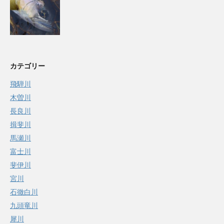
カテゴリー
飛騨川
木曽川
長良川
揖斐川
馬瀬川
富士川
斐伊川
宮川
石徹白川
九頭竜川
犀川