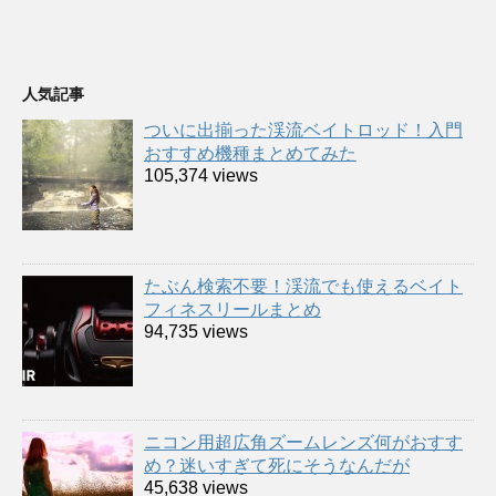
人気記事
ついに出揃った渓流ベイトロッド！入門
おすすめ機種まとめてみた
105,374 views
たぶん検索不要！渓流でも使えるベイト
フィネスリールまとめ
94,735 views
ニコン用超広角ズームレンズ何がおすす
め？迷いすぎて死にそうなんだが
45,638 views