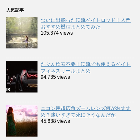
人気記事
ついに出揃った渓流ベイトロッド！入門
おすすめ機種まとめてみた
105,374 views
たぶん検索不要！渓流でも使えるベイト
フィネスリールまとめ
94,735 views
ニコン用超広角ズームレンズ何がおすす
め？迷いすぎて死にそうなんだが
45,638 views