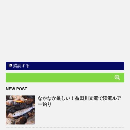
購読する
NEW POST
なかなか厳しい！益田川支流で渓流ルア
ー釣り