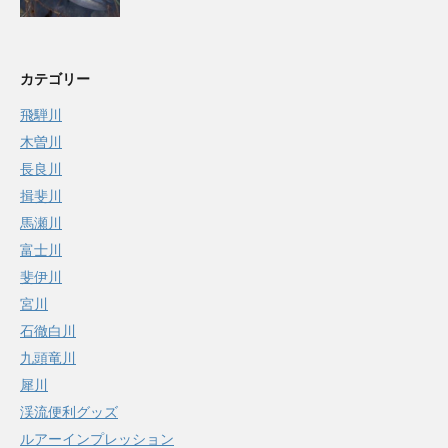
カテゴリー
飛騨川
木曽川
長良川
揖斐川
馬瀬川
富士川
斐伊川
宮川
石徹白川
九頭竜川
犀川
渓流便利グッズ
ルアーインプレッション