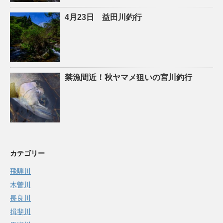
4月23日 益田川釣行
禁漁間近！秋ヤマメ狙いの宮川釣行
カテゴリー
飛騨川
木曽川
長良川
揖斐川