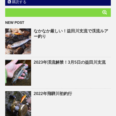
購読する
NEW POST
なかなか厳しい！益田川支流で渓流ルア
ー釣り
2023年渓流解禁！3月5日の益田川支流
2022年飛騨川初釣行