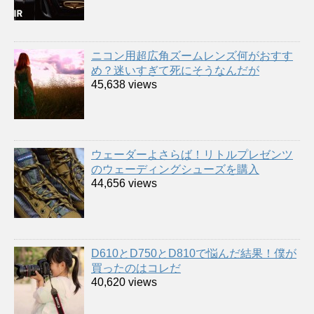
ニコン用超広角ズームレンズ何がおすす
め？迷いすぎて死にそうなんだが
45,638 views
ウェーダーよさらば！リトルプレゼンツ
のウェーディングシューズを購入
44,656 views
D610とD750とD810で悩んだ結果！僕が
買ったのはコレだ
40,620 views