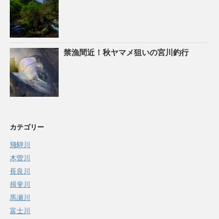
禁漁間近！秋ヤマメ狙いの宮川釣行
カテゴリー
飛騨川
木曽川
長良川
揖斐川
馬瀬川
富士川