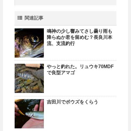
関連記事
鳴神の少し響みてさし曇り雨も
降らぬか君を留めむ？長良川本
流、支流釣行
やっと釣れた。リュウキ70MDF
で良型アマゴ
吉田川でボウズをくらう