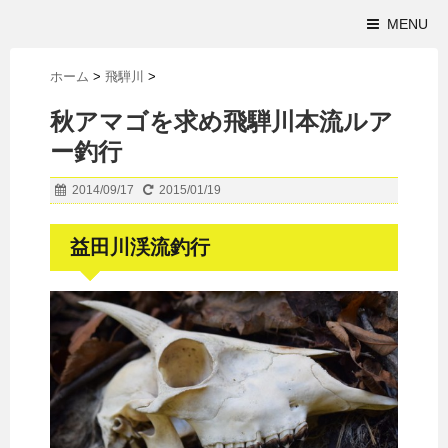
MENU
ホーム
>
飛騨川
>
秋アマゴを求め飛騨川本流ルア
ー釣行
2014/09/17
2015/01/19
益田川渓流釣行