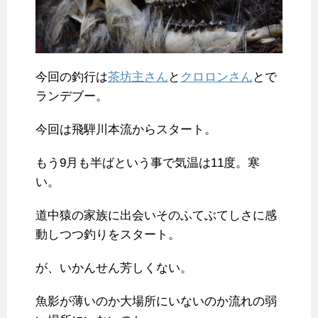
今回の釣行は
茶坊主さん
と
クロロンさん
とで
ランデブー。
今回は飛騨川本流からスタート。
もう9月も半ばという事で気温は11度。寒
い。
道中猿の家族に出会いそのふてぶてしさに感
動しつつ釣りをスタート。
が、いかんせん芳しくない。
魚影が薄いのか大場所にいないのか流れの弱