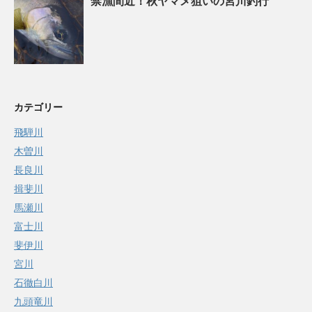
禁漁間近！秋ヤマメ狙いの宮川釣行
カテゴリー
飛騨川
木曽川
長良川
揖斐川
馬瀬川
富士川
斐伊川
宮川
石徹白川
九頭竜川