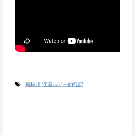
-
飛騨川
渓流ルアー釣行記