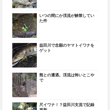
いつの間にか渓流が解禁してい
た件
益田川で念願のヤマトイワナを
ゲット
熊との遭遇。渓流は怖いとこや
で
尺イワナ！？益田川支流で記録
更新