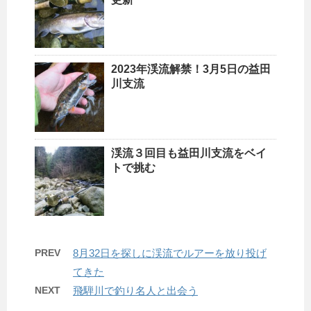
2023年渓流解禁！3月5日の益田
川支流
渓流３回目も益田川支流をベイ
トで挑む
PREV
8月32日を探しに渓流でルアーを放り投げ
てきた
NEXT
飛騨川で釣り名人と出会う